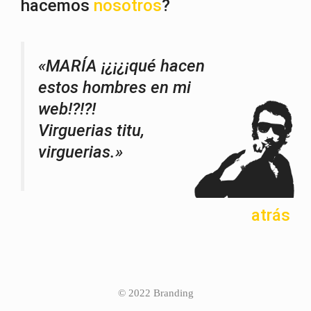
hacemos
nosotros
?
«MARÍA ¡¿¡¿¡qué hacen
estos hombres en mi
web!?!?!
Virguerias titu,
virguerias.»
atrás
© 2022 Branding