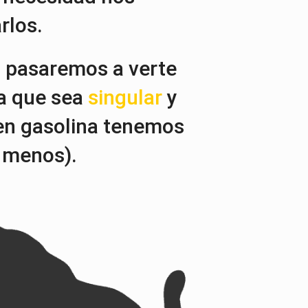
rlos.
 pasaremos a verte
a que sea
singular
y
en gasolina tenemos
 menos).