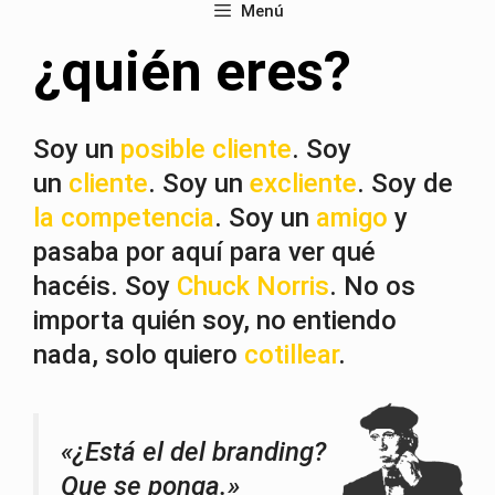
Menú
¿quién eres?
Soy un
posible cliente
. Soy
un
cliente
. Soy un
excliente
. Soy de
la competencia
. Soy un
amigo
y
pasaba por aquí para ver qué
hacéis. Soy
Chuck Norris
. No os
importa quién soy, no entiendo
nada, solo quiero
cotillear
.
«¿Está el del branding?
Que se ponga.»